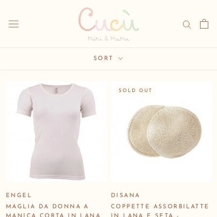
Skip
to
content
SORT
SOLD OUT
ENGEL
DISANA
MAGLIA DA DONNA A
COPPETTE ASSORBILATTE
MANICA CORTA IN LANA
IN LANA E SETA -