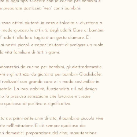
ze di ogni tipo.
Giocare con la cucina per bambini e
e preparare pasticcini “veri” con i bambini.
 sono ottimi aiutanti in casa e talvolta si divertono a
n modo giocoso le attività degli adulti.
Dare ai bambini
i” adatti alla loro taglia è un gesto d’amore.
E
ai nostri piccoli e capaci aiutanti di svolgere un ruolo
la vita familiare di tutti i giorni.
rodomestici da cucina per bambini, gli elettrodomestici
ni e gli attrezzi da giardino per bambini Glückskäfer
i realizzati con grande cura e in modo sostenibile in
etallo.
La loro stabilità, funzionalità e il bel design
o la preziosa sensazione che lavorare e creare
ia qualcosa di positivo e significativo.
to nei primi sette anni di vita, il bambino piccolo vive
te nell'imitazione.
E c'è sempre qualcosa da
ri domestici, preparazione del cibo, manutenzione