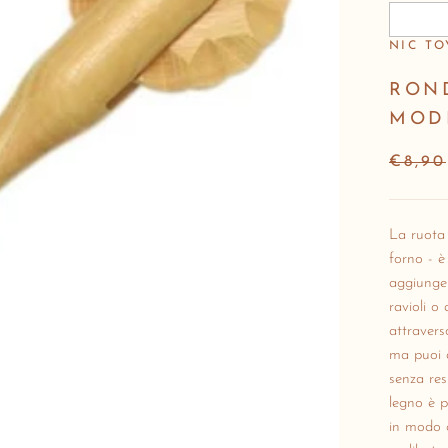
NIC TO
RON
MODE
€8,90
La ruota
forno - è
aggiunger
ravioli o 
attraverso
ma puoi 
senza res
legno è p
in modo c