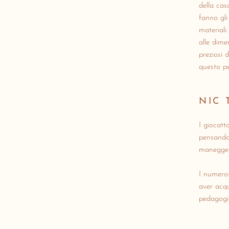
della cas
fanno gli
materiali
alle dime
preziosi 
questo pe
NIC 
I giocatt
pensando 
manegge
I numeros
aver acqu
pedagogic