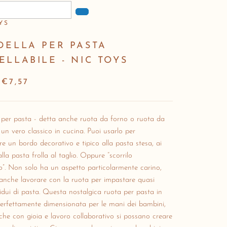
YS
DELLA PER PASTA
LLABILE - NIC TOYS
€7,57
 per pasta - detta anche ruota da forno o ruota da
 un vero classico in cucina.
Puoi usarlo per
e un bordo decorativo e tipico alla pasta stesa, ai
alla pasta frolla al taglio.
Oppure “scorrilo
”.
Non solo ha un aspetto particolarmente carino,
anche lavorare con la ruota per impastare quasi
idui di pasta.
Questa nostalgica ruota per pasta in
erfettamente dimensionata per le mani dei bambini,
he con gioia e lavoro collaborativo si possano creare