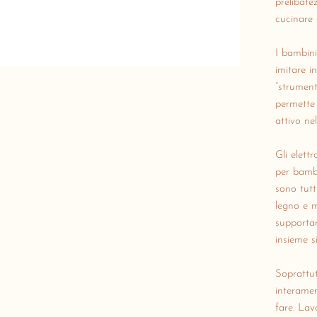
prelibatez
cucinare 
I bambini
imitare i
“strument
permette 
attivo nel
Gli elett
per bambi
sono tutt
legno e m
supportan
insieme s
Soprattut
interamen
fare.
Lavo