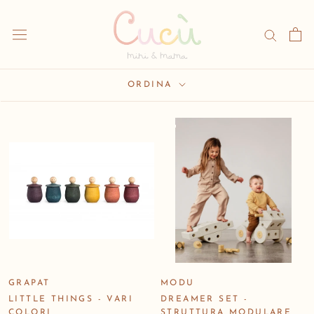
Vai
al
contenuto
ORDINA
GRAPAT
MODU
LITTLE THINGS - VARI
DREAMER SET -
COLORI
STRUTTURA MODULARE