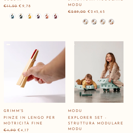
MODU
€11,50
€9,78
€289,00
€245,65
Colore
Colore
GRIMM'S
MODU
PINZE IN LENGO PER
EXPLORER SET -
MOTRICITÀ FINE
STRUTTURA MODULARE
MODU
€4,90
€4,17