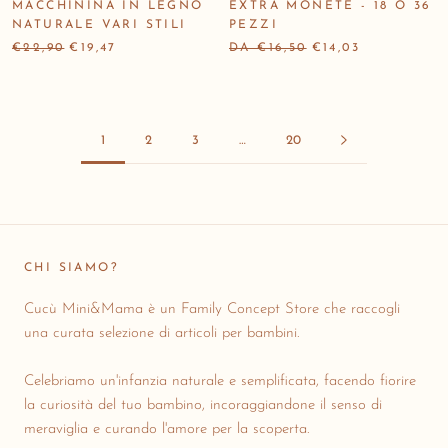
MACCHININA IN LEGNO
EXTRA MONETE - 18 O 36
NATURALE VARI STILI
PEZZI
€22,90
€19,47
DA €16,50
€14,03
1
2
3
…
20
CHI SIAMO?
Cucù Mini&Mama è un Family Concept Store che raccogli
una curata selezione di articoli per bambini.
Celebriamo un'infanzia naturale e semplificata, facendo fiorire
la curiosità del tuo bambino, incoraggiandone il senso di
meraviglia e curando l'amore per la scoperta.