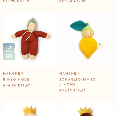
€31,90
€27,12
€57,90
€49,22
NANCHEN
NANCHEN
BIMBO NOCE
SONAGLIO BIMBO
LIMONE
€46,90
€39,87
€21,90
€18,62