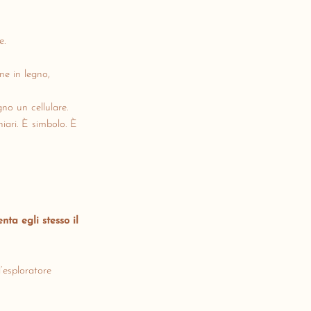
e.
ne in legno,
no un cellulare.
iari. È simbolo. È
enta egli stesso il
l’esploratore