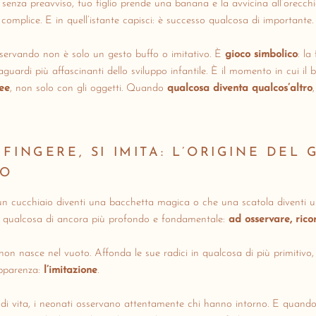
senza preavviso, tuo figlio prende una banana e la avvicina all’orecchi
 complice. E in quell’istante capisci: è successo qualcosa di importante.
sservando non è solo un gesto buffo o imitativo. È
gioco simbolico
: la
aguardi più affascinanti dello sviluppo infantile. È il momento in cui i
dee
, non solo con gli oggetti. Quando
qualcosa diventa qualcos’altro
 FINGERE, SI IMITA: L’ORIGINE DEL 
CO
n cucchiaio diventi una bacchetta magica o che una scatola diventi un 
 qualcosa di ancora più profondo e fondamentale:
ad osservare, rico
 non nasce nel vuoto. Affonda le sue radici in qualcosa di più primitivo,
apparenza:
l’imitazione
.
i di vita, i neonati osservano attentamente chi hanno intorno. E quan