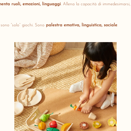
enta ruoli, emozioni, linguaggi
. Allena la capacità di immedesimarsi, 
 sono “solo” giochi. Sono
palestra emotiva, linguistica, sociale
.