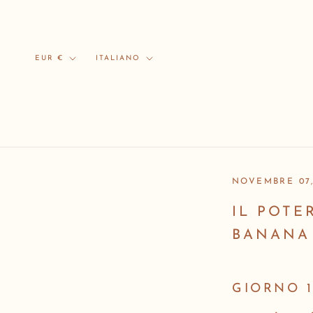
Vai
al
contenuto
Valuta
Lingua
EUR €
ITALIANO
NOVEMBRE 07,
IL POTE
BANANA
GIORNO 1