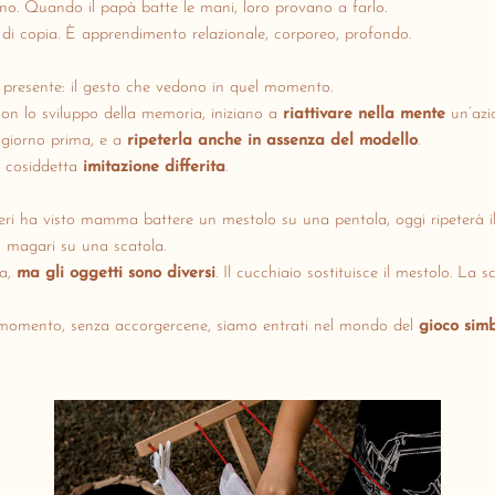
no. Quando il papà batte le mani, loro provano a farlo.
 di copia. È apprendimento relazionale, corporeo, profondo.
 il presente: il gesto che vedono in quel momento.
on lo sviluppo della memoria, iniziano a
riattivare nella mente
un’azio
 giorno prima, e a
ripeterla anche in assenza del modello
.
a cosiddetta
imitazione differita
.
ri ha visto mamma battere un mestolo su una pentola, oggi ripeterà i
, magari su una scatola.
sa,
ma gli oggetti sono diversi
. Il cucchiaio sostituisce il mestolo. La s
 momento, senza accorgercene, siamo entrati nel mondo del
gioco simb