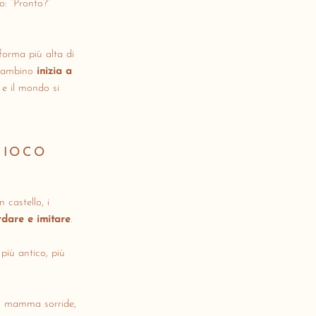
o: “Pronto?”
 forma più alta di
l bambino
inizia a
, e il mondo si
GIOCO
castello, i
rdare e imitare
.
 più antico, più
do mamma sorride,