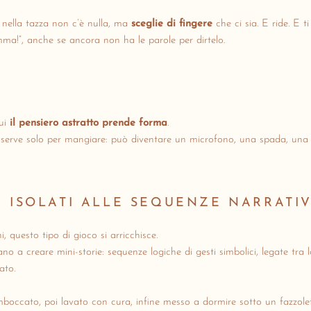
nella tazza non c’è nulla, ma
sceglie di fingere
che ci sia. E ride. E ti
mma!”, anche se ancora non ha le parole per dirtelo.
cui
il pensiero astratto prende forma
.
serve solo per mangiare: può diventare un microfono, una spada, una
I ISOLATI ALLE SEQUENZE NARRATI
, questo tipo di gioco si arricchisce.
no a creare mini-storie: sequenze logiche di gesti simbolici, legate tra l
cato.
imboccato, poi lavato con cura, infine messo a dormire sotto un fazzol