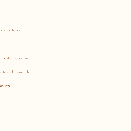
ne vista in
l gesto… con un
catola, la pentola.
olico
.