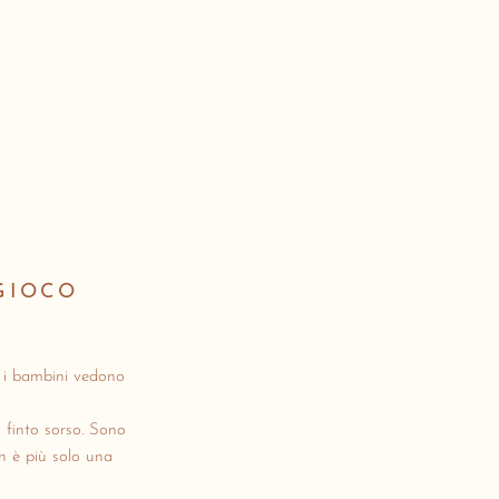
GIOCO
e i bambini vedono
n finto sorso. Sono
on è più solo una