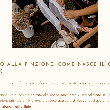
O ALLA FINZIONE: COME NASCE IL 
CO
 non nasce all’improvviso. Si costruisce lentamente, a partire da ciò ch
itazione: un cucchiaio portato alla bocca, una tazza vuota sollevata in u
nteriorizzati, ripetuti. Ma presto accade qualcosa di nuovo: quel gesto n
enzionalmente finto
.