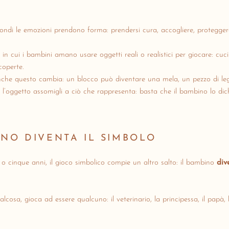
mondi le emozioni prendono forma: prendersi cura, accogliere, protegger
 in cui i bambini amano usare oggetti reali o realistici per giocare: cuci
coperte.
nche questo cambia: un blocco può diventare una mela, un pezzo di leg
l’oggetto assomigli a ciò che rappresenta: basta che il bambino lo dich
INO DIVENTA IL SIMBOLO
 o cinque anni, il gioco simbolico compie un altro salto: il bambino
div
cosa, gioca ad essere qualcuno: il veterinario, la principessa, il papà, 