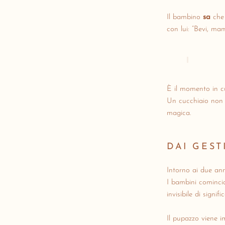
Il bambino
sa
che 
con lui: “Bevi, ma
È il momento in 
Un cucchiaio non 
magica.
DAI GEST
Intorno ai due anni
I bambini comincia
invisibile di signifi
Il pupazzo viene 