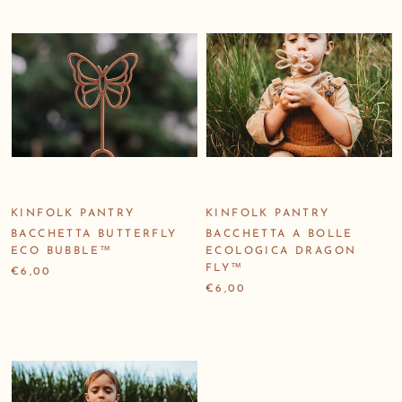
KINFOLK PANTRY
KINFOLK PANTRY
BACCHETTA BUTTERFLY
BACCHETTA A BOLLE
ECO BUBBLE™
ECOLOGICA DRAGON
FLY™
€6,00
€6,00