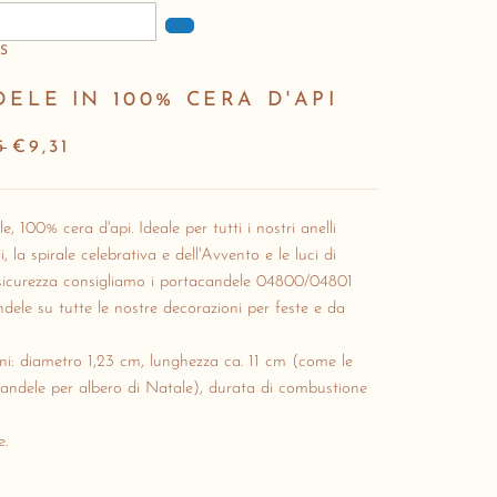
S
ELE IN 100% CERA D'API
5
€9,31
e, 100% cera d'api.
Ideale per tutti i nostri anelli
i, la spirale celebrativa e dell'Avvento e le luci di
sicurezza consigliamo i portacandele 04800/04801
ndele su tutte le nostre decorazioni per feste e da
i: diametro 1,23 cm, lunghezza ca.
11 cm (come le
andele per albero di Natale), durata di combustione
e.