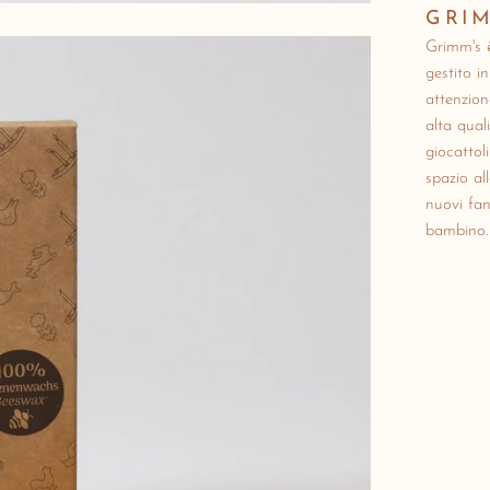
GRIM
Grimm's è
gestito i
attenzion
alta qual
giocattol
spazio al
nuovi fan
bambino.