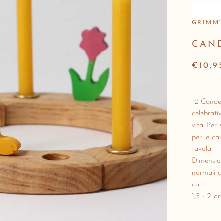
GRIMM'
CAND
€10,9
12 Candel
celebrativ
vita.
Per 
per le ca
tavola.
Dimension
normali c
ca.
1,5 - 2 or