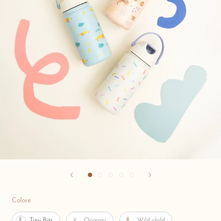
Colore
Colore
Tiny Bits
Origami
Wild child