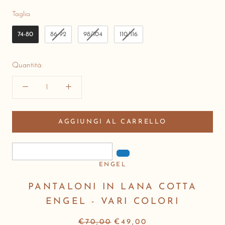
Taglia
Taglia
74-80
86-92
98/104
110/116
Quantità:
AGGIUNGI AL CARRELLO
ENGEL
PANTALONI IN LANA COTTA
ENGEL - VARI COLORI
€70,00
€49,00