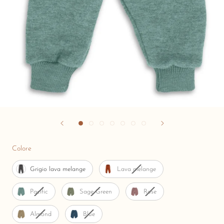
Colore
Colore
Grigio lava melange
Lava melange
Pacific
Sage Green
Rose
Almond
Blue