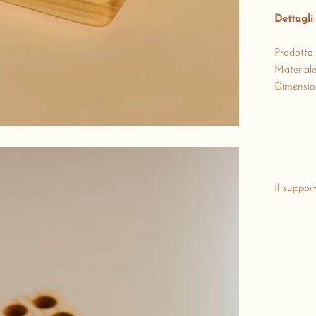
Dettagli
Prodotto 
Materiale
Dimension
Il suppor