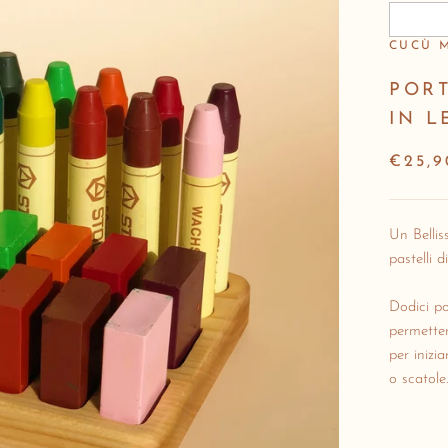
CUCÙ 
PORT
IN L
€25,9
Un Bellis
pastelli 
Dodici po
permetter
per inizi
o scatole.